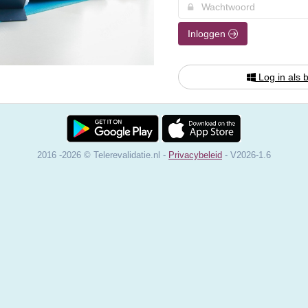
Inloggen
Log in als 
2016 -2026 © Telerevalidatie.nl -
Privacybeleid
- V2026-1.6